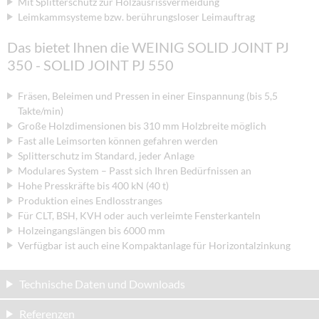
Mit Splitterschutz zur Holzausrissvermeidung
Leimkammsysteme bzw. berührungsloser Leimauftrag
Das bietet Ihnen die WEINIG SOLID JOINT PJ
350 - SOLID JOINT PJ 550
Fräsen, Beleimen und Pressen in einer Einspannung (bis 5,5
Takte/min)
Große Holzdimensionen bis 310 mm Holzbreite möglich
Fast alle Leimsorten können gefahren werden
Splitterschutz im Standard, jeder Anlage
Modulares System – Passt sich Ihren Bedürfnissen an
Hohe Presskräfte bis 400 kN (40 t)
Produktion eines Endlosstranges
Für CLT, BSH, KVH oder auch verleimte Fensterkanteln
Holzeingangslängen bis 6000 mm
Verfügbar ist auch eine Kompaktanlage für Horizontalzinkung
Technische Daten und Downloads
Referenzen