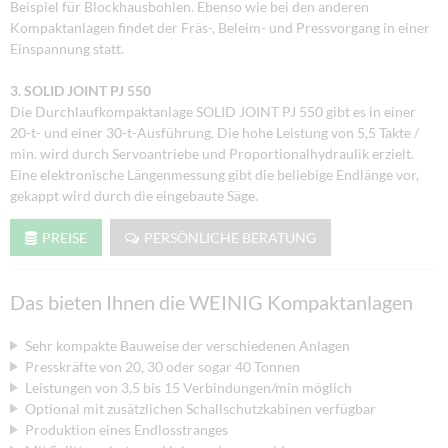
Beispiel für Blockhausbohlen. Ebenso wie bei den anderen
Kompaktanlagen findet der Fräs-, Beleim- und Pressvorgang in einer
Einspannung statt.
3. SOLID JOINT PJ 550
Die Durchlaufkompaktanlage SOLID JOINT PJ 550 gibt es in einer
20-t- und einer 30-t-Ausführung. Die hohe Leistung von 5,5 Takte /
min. wird durch Servoantriebe und Proportionalhydraulik erzielt.
Eine elektronische Längenmessung gibt die beliebige Endlänge vor,
gekappt wird durch die eingebaute Säge.
PREISE
PERSÖNLICHE BERATUNG
Das bieten Ihnen die WEINIG Kompaktanlagen
Sehr kompakte Bauweise der verschiedenen Anlagen
Presskräfte von 20, 30 oder sogar 40 Tonnen
Leistungen von 3,5 bis 15 Verbindungen/min möglich
Optional mit zusätzlichen Schallschutzkabinen verfügbar
Produktion eines Endlosstranges