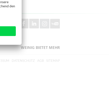
ESSUM
DATENSCHUTZ
AGB
SITEMAP