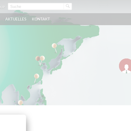
OUP
N
AKTUELLES
KONTAKT