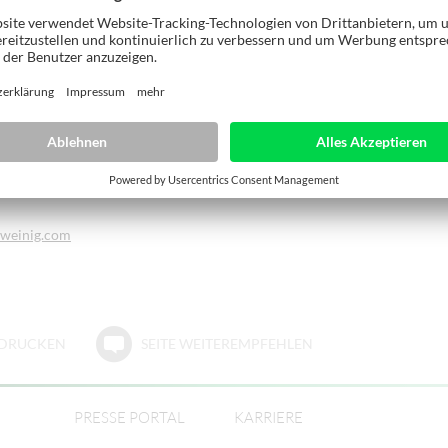
Service Kanada
e des Laurentides Est
c H7L 5W5
50 973-2397
50 973-6503
weinig.com
E DRUCKEN
SEITE WEITEREMPFEHLEN
PRESSE PORTAL
KARRIERE