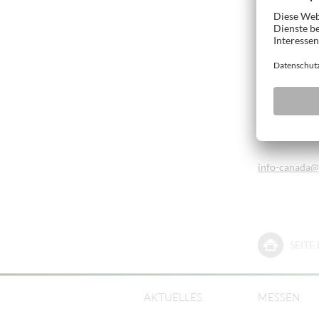
Vertrieb und 
4317 Autorout
Laval, Quebe
Kanada
Telefon +1 4
Telefax +1 4
info-canada
@
SEIT
AKTUELLES
MESSEN