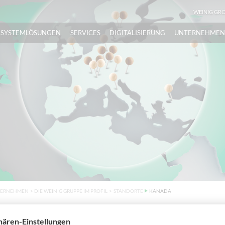
WEINIG GR
SYSTEMLÖSUNGEN
SERVICES
DIGITALISIERUNG
UNTERNEHME
ERNEHMEN
>
DIE WEINIG GRUPPE IM PROFIL
>
STANDORTE
KANADA
G HOLZ-HER CANADA INC.