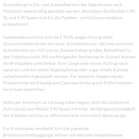
Ausstattung im Ein- und Auslaufbereich der Säge können nach
Modellart zweckmäßig gestaltet werden. Besonders die Modelle S 90
XL und S 90 Speed sind für die Paletten- und Kistenproduktion
prädestiniert.
Insbesondere erfreut sich die S 90 XL wegen ihres großen
Querschnittsbereiches mit einer Schnitthöhe von 180 mm und einer
Schnittbreite von 420 mm im Standard einer großen Beliebtheit für
den Paketzuschnitt. Mit nachfolgender Sortierung im Auslauf können
die Brettpakete unmittelbar ihrer Länge oder einem Auftrag nach
separiert und mit einem Stapelautomat oder sogar einem Roboter
vollautomatisch gestapelt werden. Zur weiteren Steigerung der
Produktivität wird häufig eine Querbeschickung mit Pufferfunktion
im Einlauf empfohlen.
Sollte der Anspruch an Leistung höher liegen, stellt die zusätzliche
Aufrüstung zum Modell S 90 Speed mit einer Verfahrgeschwindigkeit
des Schiebers mit bis zu 240 m/min eine sinnvolle Ergänzung dar.
Für Kistenbauer empfiehlt sich das passende
Breitenzuschnittsaggregat wFlex+ mit welchem beispielsweise